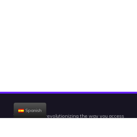
Spanish
Today, we are revolutionizing the way you access
the television. With +23,000 channels and VODs,
you’ll be watching IPTV in a radically new,