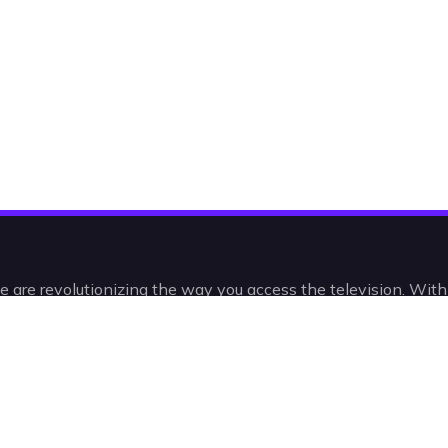
e are revolutionizing the way you access the television. Wit
 and VODs, you’ll be watching IPTV in a radically new, intelli
intuitive way.