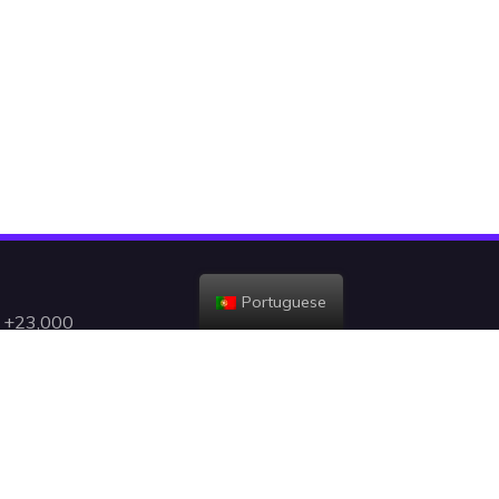
Portuguese
h +23,000
gent, and