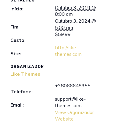
DETALHES
Outubro 3, 2019 @
Início:
8:00 am
Outubro 3, 2024 @
Fim:
5:00 pm
$59.99
Custo:
http://like-
Site:
themes.com
ORGANIZADOR
Like Themes
+38066648355
Telefone:
support@like-
Email:
themes.com
View Organizador
Website